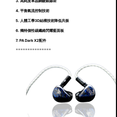
3. 高純度單晶銅鍍銀線材
4. 平衡氣流控制技術
5. 人體工學3D結構技術降低共振
6. 獨特個性碳纖維閃耀藍面板
7. PA Dark X2配件
===============