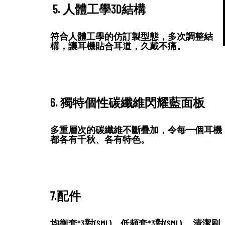
5. 人體工學3D結構
符合人體工學的仿訂製型態，多次調整結
構，讓耳機貼合耳道，久戴不痛。
6. 獨特個性碳纖維閃耀藍面板
多重層次的碳纖維不斷疊加，令每一個耳機
都各有千秋、各有特色。
7.配件
均衡套*3對(SML)、低頻套*3對(SML)、 清潔刷