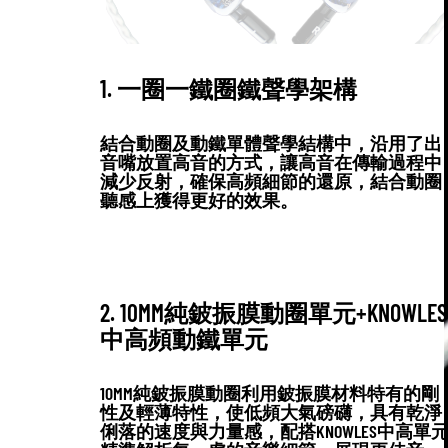
1. 一圈一鐵圈鐵聲學架構
結合動圈及動鐵單體聲學結構中，沿用了出
音嘴放置高音的方式，讓高音在傳輸過程中
減少反射，確保高頻細節的還原，結合動圈
聽感上獲得更好的效果。
2. 10MM純鈹振膜動圈單元+KNOWLES
中高頻動鐵單元
10MM純鈹振膜動圈利用鈹振膜材料特有的剛
性及輕薄特性，使低頻大氣磅礴，具有乾淨
俐落的速度與力量感，配搭KNOWLES中高單