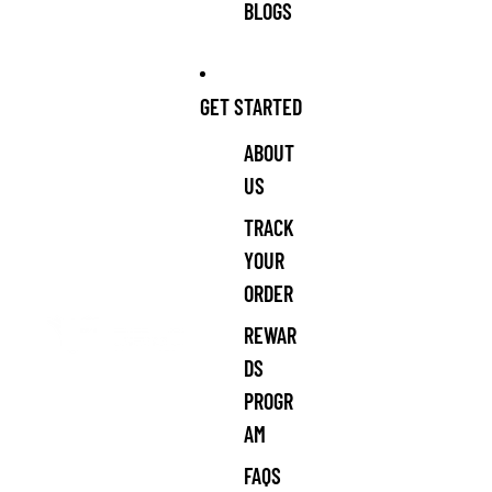
BLOGS
GET STARTED
ABOUT
US
TRACK
YOUR
ORDER
REWAR
DS
PROGR
AM
FAQS