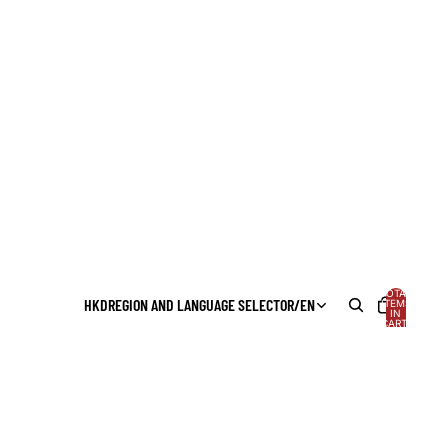
TOTAL
HKD
REGION AND LANGUAGE SELECTOR
/
EN
ITEMS
IN
CART:
0